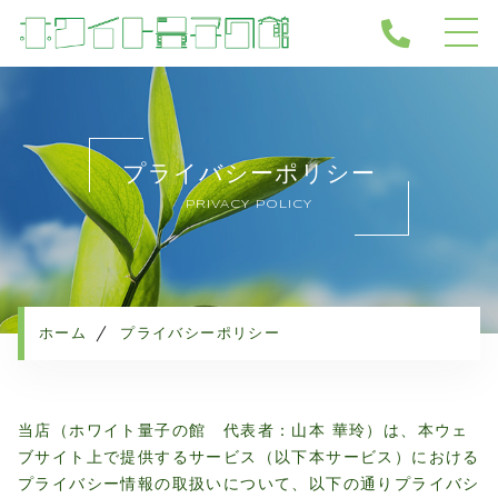
ホーム
当店について
プライバシーポリシー
サービス
PRIVACY POLICY
ホワイト量子健康機器
ホワイト量子関連商品
ホワイト量子ドーム導入サロン
量子と水
ホーム
プライバシーポリシー
よくある質問
会社概要
当店（ホワイト量子の館 代表者：山本 華玲）は、本ウェ
お知らせ
ブサイト上で提供するサービス（以下本サービス）における
ブログ
プライバシー情報の取扱いについて、以下の通りプライバシ