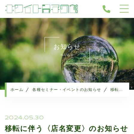
ホーム
当店について
お知らせ
サービス
NEWS
ホワイト量子健康機器
ホワイト量子関連商品
ホワイト量子ドーム導入サロン
量子と水
ホーム
各種セミナー・イベントのお知らせ
移転に伴う〈店名変更〉のお知らせ
よくある質問
会社概要
お知らせ
2024.05.30
ブログ
移転に伴う〈店名変更〉のお知らせ