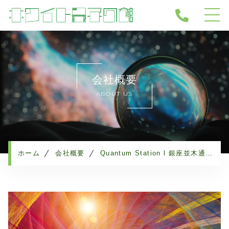
ホーム
当店について
会社概要
サービス
ABOUT US
ホワイト量子健康機器
ホワイト量子関連商品
ホワイト量子ドーム導入サロン
量子と水
ホーム
会社概要
Quantum Station l 銀座並木通り１丁目
よくある質問
会社概要
お知らせ
ブログ